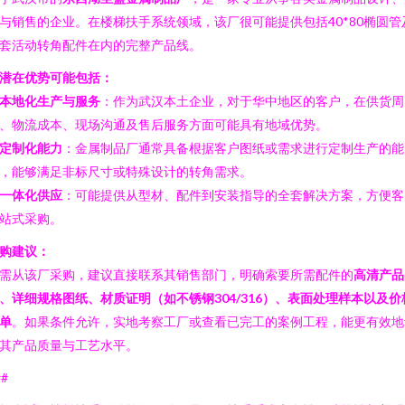
与销售的企业。在楼梯扶手系统领域，该厂很可能提供包括40*80椭圆管
套活动转角配件在内的完整产品线。
潜在优势可能包括：
本地化生产与服务
：作为武汉本土企业，对于华中地区的客户，在供货周
、物流成本、现场沟通及售后服务方面可能具有地域优势。
定制化能力
：金属制品厂通常具备根据客户图纸或需求进行定制生产的能
，能够满足非标尺寸或特殊设计的转角需求。
一体化供应
：可能提供从型材、配件到安装指导的全套解决方案，方便客
站式采购。
购建议：
需从该厂采购，建议直接联系其销售部门，明确索要所需配件的
高清产品
、详细规格图纸、材质证明（如不锈钢304/316）、表面处理样本以及价
单
。如果条件允许，实地考察工厂或查看已完工的案例工程，能更有效地
其产品质量与工艺水平。
##