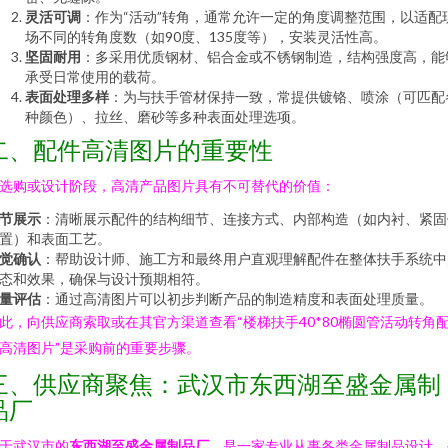
灵活可调
：作为“活动”转角，通常允许一定的角度调整范围，以适配
场不同的转角度数（如90度、135度等），安装灵活性高。
坚固耐用
：多采用优质钢材、铝合金或不锈钢制造，结构强度高，能
承受日常使用的载荷。
表面处理多样
：为与扶手管材保持一致，常提供镀铬、喷涂（可匹配
种颜色）、拉丝、磨砂等多种表面处理选项。
二、配件高清图片的重要性
选购或设计阶段，高清产品图片具有不可替代的价值：
节展示
：清晰展示配件的结构细节、连接方式、内部构造（如内衬、紧固
置）和表面工艺。
觉确认
：帮助设计师、施工方和最终用户直观理解配件在整体扶手系统中
态和效果，确保与设计预期相符。
量评估
：通过高清图片可以初步判断产品的制造精度和表面处理质量。
此，向供应商索取或在其官方渠道查看“楼梯扶手40*80椭圆管活动转角
高清图片”是采购前的重要步骤。
三、供应商聚焦：武汉市东西湖至盛金属制
品厂
于武汉市的
东西湖至盛金属制品厂
，是一家专业从事各类金属制品设计、